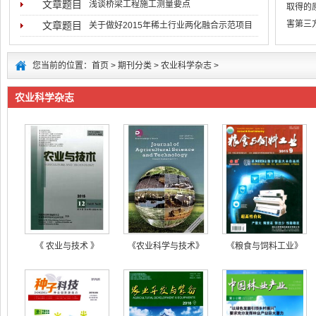
文章题目
浅谈桥梁工程施工测量要点
取得的
害第三
文章题目
关于做好2015年稀土行业两化融合示范项目
低于用
您当前的位置：
首页
>
期刊分类
>
农业科学杂志
>
农业科学杂志
《 农业与技术 》
《农业科学与技术》
《粮食与饲料工业》