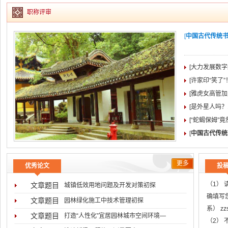
职称评审
[
中国古代传统书院
[大力发展数字
[许家印“笑了
[雅虎女高管加盟
[是外星人吗？
[“蛇蝎保姆”
[
中国古代传统
更多
优秀论文
投
（1）
文章题目
城镇低效用地问题及开发对策初探
确填写
文章题目
园林绿化施工中技术管理初探
系） z
文章题目
打造“人性化”宜居园林城市空间环境―
（2）