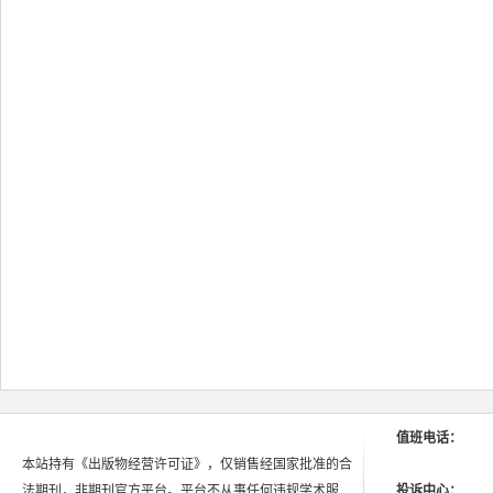
值班电话：
本站持有《出版物经营许可证》，仅销售经国家批准的合
法期刊，非期刊官方平台。平台不从事任何违规学术服
投诉中心：