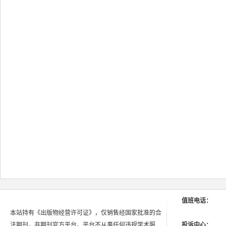
值班电话：
本站持有《出版物经营许可证》，仅销售经国家批准的合
法期刊，非期刊官方平台。平台不从事任何违规学术服
投诉中心：