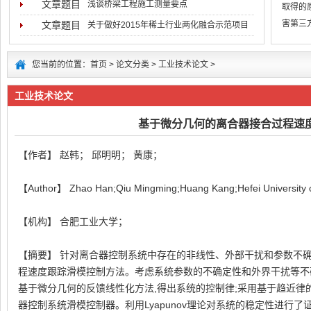
文章题目
浅谈桥梁工程施工测量要点
取得的
害第三
文章题目
关于做好2015年稀土行业两化融合示范项目
低于用
您当前的位置：
首页
>
论文分类
>
工业技术论文
>
工业技术论文
基于微分几何的离合器接合过程速
【作者】 赵韩； 邱明明； 黄康；
【Author】 Zhao Han;Qiu Mingming;Huang Kang;Hefei University o
【机构】 合肥工业大学；
【摘要】 针对离合器控制系统中存在的非线性、外部干扰和参数不确
程速度跟踪滑模控制方法。考虑系统参数的不确定性和外界干扰等不确
基于微分几何的反馈线性化方法,得出系统的控制律;采用基于趋近律
器控制系统滑模控制器。利用Lyapunov理论对系统的稳定性进行