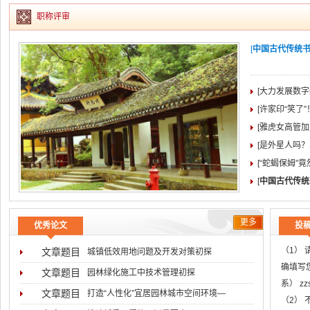
职称评审
[
中国古代传统书院
[大力发展数字
[许家印“笑了
[雅虎女高管加盟
[是外星人吗？
[“蛇蝎保姆”
[
中国古代传统
更多
优秀论文
投
（1）
文章题目
城镇低效用地问题及开发对策初探
确填写
文章题目
园林绿化施工中技术管理初探
系） z
文章题目
打造“人性化”宜居园林城市空间环境―
（2）