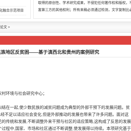
取得的原创性、学术研究成果，不侵犯任何著作权和版权，
害第三方的其他权利；所有来稿必须通过检测，文字复制比
两化融合示范项目
低于用稿标准，引
论文
>
民族地区反贫困——基于滇西北和贵州的案例研究
农村环境与社会研究中心；
纠结在一起,使少数民族的减贫问题成为典型的外部干预下的发展问题。贫
经不足以适应社会变化,但是外部推动的发展也带来了许多问题。面对这
己的传统和发展,不断调整外来干预与社区的适应策略,这构成了反思的发展
个过程中,国家、市场和社区通过不断调整,使发展得以持续。本项研究基于