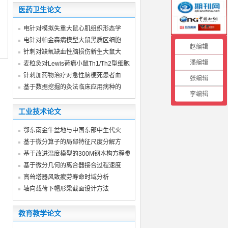
医药卫生论文
电针对模拟失重大鼠心肌组织形态学
电针对帕金森病模型大鼠黑质区细胞
赵编辑
针刺对缺氧缺血性脑损伤新生大鼠大
潘编辑
麦粒灸对Lewis荷瘤小鼠Th1/Th2型细胞因
针刺加药物治疗对急性脑梗死患者血
张编辑
基于数据挖掘的灸法临床应用病种的
李编辑
工业技术论文
鄂东南金牛盆地与中国东部中生代火
基于微分算子的局部特征尺度分解方
基于改进温度模型的300M钢本构方程参
基于微分几何的离合器接合过程速度
高耸塔器风致疲劳寿命时域分析
轴向载荷下帽形梁截面设计方法
教育教学论文