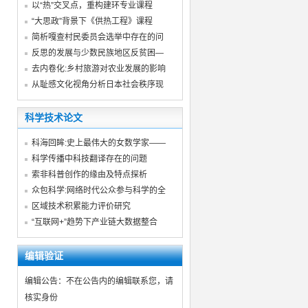
以“热”交叉点，重构建环专业课程
“大思政”背景下《供热工程》课程
简析嘎查村民委员会选举中存在的问
反思的发展与少数民族地区反贫困—
去内卷化:乡村旅游对农业发展的影响
从耻感文化视角分析日本社会秩序现
科学技术论文
科海回眸:史上最伟大的女数学家——
科学传播中科技翻译存在的问题
索非科普创作的缘由及特点探析
众包科学:网络时代公众参与科学的全
区域技术积累能力评价研究
“互联网+”趋势下产业链大数据整合
编辑验证
编辑公告：不在公告内的编辑联系您，请
核实身份