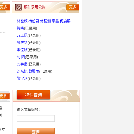
更多
稿件录用公告
更多
林也颀 杨恕君 常镜洳 李鑫 何启鹏
贺晓
(已录用)
万玉昆
(已录用)
殷庆华
(已录用)
李佳欣
(已录用)
刘 阳
(已录用)
刘学良
(已录用)
刘东旭 战馨雨
(已录用)
张宇涵
(已录用)
稿件查询
更多
准
输入文章编号：
联
独立