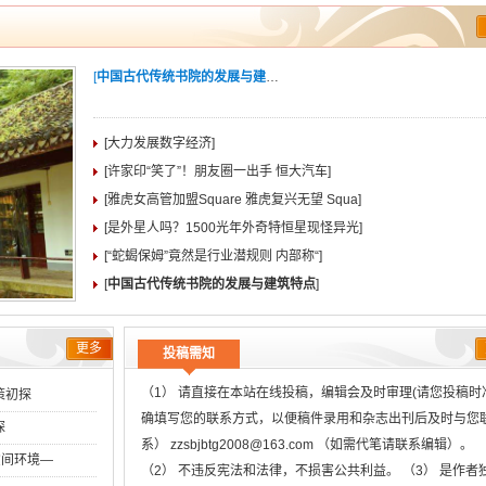
[
中国古代传统书院的发展与建筑特点
]
[大力发展数字经济]
[许家印“笑了”！朋友圈一出手 恒大汽车]
[雅虎女高管加盟Square 雅虎复兴无望 Squa]
[是外星人吗？1500光年外奇特恒星现怪异光]
[“蛇蝎保姆”竟然是行业潜规则 内部称“]
[
中国古代传统书院的发展与建筑特点
]
更多
投稿需知
（1） 请直接在本站在线投稿，编辑会及时审理(请您投稿时
策初探
确填写您的联系方式，以便稿件录用和杂志出刊后及时与您
探
系） zzsbjbtg2008@163.com （如需代笔请联系编辑）。
空间环境―
（2） 不违反宪法和法律，不损害公共利益。 （3） 是作者