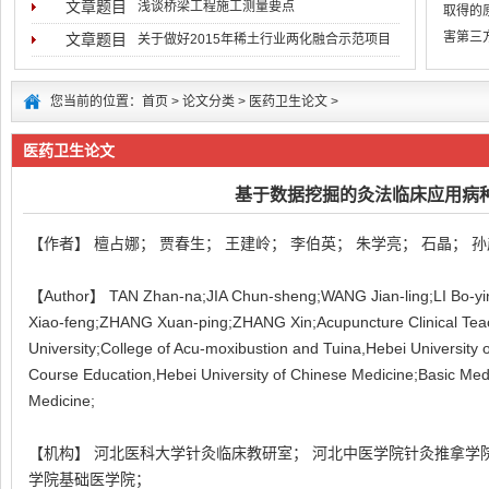
文章题目
浅谈桥梁工程施工测量要点
取得的
害第三
文章题目
关于做好2015年稀土行业两化融合示范项目
低于用
您当前的位置：
首页
>
论文分类
>
医药卫生论文
>
医药卫生论文
基于数据挖掘的灸法临床应用病
【作者】 檀占娜； 贾春生； 王建岭； 李伯英； 朱学亮； 石晶； 
【Author】 TAN Zhan-na;JIA Chun-sheng;WANG Jian-ling;LI Bo-yin
Xiao-feng;ZHANG Xuan-ping;ZHANG Xin;Acupuncture Clinical Tea
University;College of Acu-moxibustion and Tuina,Hebei University
Course Education,Hebei University of Chinese Medicine;Basic Medi
Medicine;
【机构】 河北医科大学针灸临床教研室； 河北中医学院针灸推拿学
学院基础医学院；