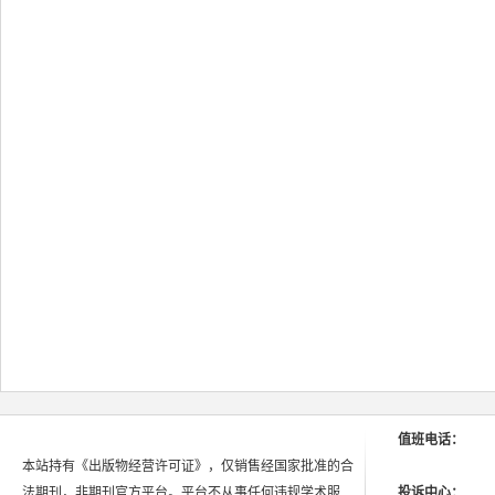
值班电话：
本站持有《出版物经营许可证》，仅销售经国家批准的合
法期刊，非期刊官方平台。平台不从事任何违规学术服
投诉中心：