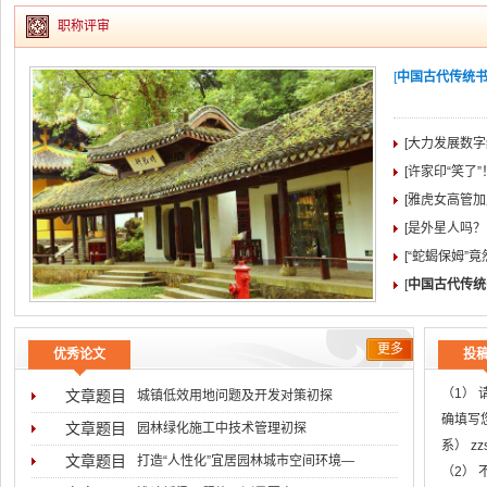
职称评审
[
中国古代传统书院
[大力发展数字
[许家印“笑了
[雅虎女高管加盟
[是外星人吗？
[“蛇蝎保姆”
[
中国古代传统
更多
优秀论文
投
（1）
文章题目
城镇低效用地问题及开发对策初探
确填写
文章题目
园林绿化施工中技术管理初探
系） z
文章题目
打造“人性化”宜居园林城市空间环境―
（2）