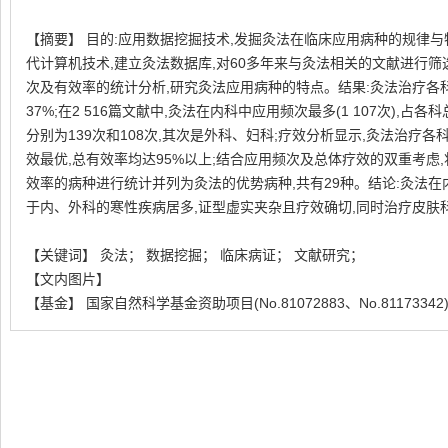
【摘要】 目的:应用数据挖掘技术,发掘灸法在临床应用病种的规律与
代计算机技术,建立灸法数据库,对60多年来与灸法相关的文献进行
次及有效率的统计分析,研究灸法应用病种的特点。结果:灸法治疗各科病
37%;在2 516篇文献中,灸法在内科中应用频次最多(1 107次),占
分别为139次和108次,其次是外科、妇科;疗效分析显示,灸法治疗
效最优,总有效率均达95%以上;结合应用频次及总体疗效的双重考虑,
效率的病种进行统计并列为灸法的优势病种,共有29种。结论:灸法
于内、外科的寒性疾病居多,证型虚实夹杂且疗效确切,同时治疗皮肤
【关键词】 灸法； 数据挖掘； 临床病证； 文献研究；
【文内图片】
【基金】 国家自然科学基金资助项目(No.81072883、No.81173342