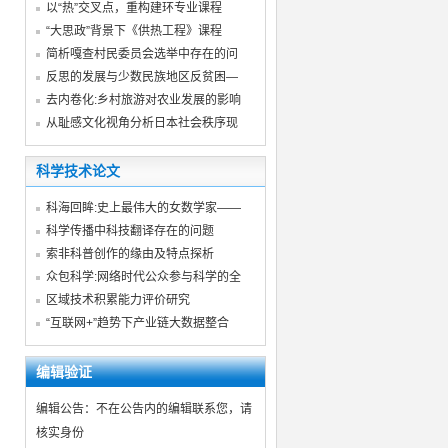
以“热”交叉点，重构建环专业课程
“大思政”背景下《供热工程》课程
简析嘎查村民委员会选举中存在的问
反思的发展与少数民族地区反贫困—
去内卷化:乡村旅游对农业发展的影响
从耻感文化视角分析日本社会秩序现
科学技术论文
科海回眸:史上最伟大的女数学家——
科学传播中科技翻译存在的问题
索非科普创作的缘由及特点探析
众包科学:网络时代公众参与科学的全
区域技术积累能力评价研究
“互联网+”趋势下产业链大数据整合
编辑验证
编辑公告：不在公告内的编辑联系您，请
核实身份