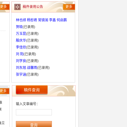
更多
稿件录用公告
更多
林也颀 杨恕君 常镜洳 李鑫 何启鹏
贺晓
(已录用)
万玉昆
(已录用)
殷庆华
(已录用)
李佳欣
(已录用)
刘 阳
(已录用)
刘学良
(已录用)
刘东旭 战馨雨
(已录用)
张宇涵
(已录用)
稿件查询
更多
准
输入文章编号：
联
独立