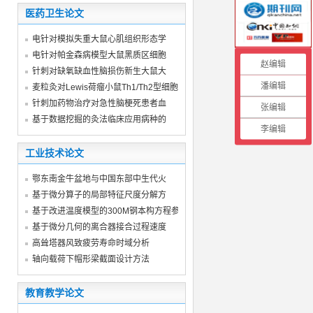
医药卫生论文
电针对模拟失重大鼠心肌组织形态学
电针对帕金森病模型大鼠黑质区细胞
赵编辑
针刺对缺氧缺血性脑损伤新生大鼠大
潘编辑
麦粒灸对Lewis荷瘤小鼠Th1/Th2型细胞因
针刺加药物治疗对急性脑梗死患者血
张编辑
基于数据挖掘的灸法临床应用病种的
李编辑
工业技术论文
鄂东南金牛盆地与中国东部中生代火
基于微分算子的局部特征尺度分解方
基于改进温度模型的300M钢本构方程参
基于微分几何的离合器接合过程速度
高耸塔器风致疲劳寿命时域分析
轴向载荷下帽形梁截面设计方法
教育教学论文