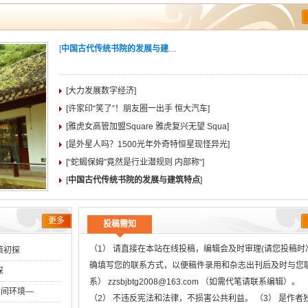
[
中国古代传统书院的发展与建筑特点
]
[大力发展数字经济]
[许家印“笑了”！朋友圈一出手 恒大汽车]
[雅虎女高管加盟Square 雅虎复兴无望 Squa]
[是外星人吗？1500光年外奇特恒星现怪异光]
[“蛇蝎保姆”竟然是行业潜规则 内部称“]
[
中国古代传统书院的发展与建筑特点
]
更多
投稿需知
（1） 请直接在本站在线投稿，编辑会及时审理(请您投稿时
策初探
确填写您的联系方式，以便稿件录用和杂志出刊后及时与您
探
系） zzsbjbtg2008@163.com （如需代笔请联系编辑）。
空间环境―
（2） 不违反宪法和法律，不损害公共利益。 （3） 是作者