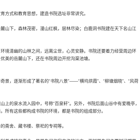
教育方式和教育思想，建造书院选址非常讲究。
岳麓山下，森林茂密，漫山红枫，层林尽染；白鹿洞书院建在天下名山江
。
，环境清幽的山林之间，远离尘世，心灵安静。书院还要着力经营周边环
景优美的岳麓山下，还在书院周边开挖沟渠池塘。
景，逐渐形成了著名的“书院八景”——“横坞烘霞”、“柳塘烟晓”、“风荷
山上的泉水流入园中，号称“百泉轩”。另外，书院后面山谷中有爱晚亭，
楼。所有这些都构成书院的环境，都是书院的组成部分。
修的斋舍、藏书楼、祭祀的专祠等。