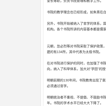
堂长等职，负责书院管理和教学工作。
书院的教学理念也已经形成，如朱熹在
另外，书院开始被纳入了官学的体系，国
机构。各个书院所讲的内容基本都是儒
元朝，忽必烈等对书院采取了保护政策，
建的有134所，其中代表为太极书院。
在对书院进行保护的同时，也加强了书
向，纳入了科举体系，加大对“学田”的
明朝前期的130年间，书院教育出现了
必须通过官学。
明朝统治者不重视、不提倡、不鼓励书院
年。书院的学术水平已经大大下降了。