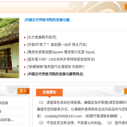
[
中国古代传统书院的发展与建筑特点
]
[大力发展数字经济]
[许家印“笑了”！朋友圈一出手 恒大汽车]
[雅虎女高管加盟Square 雅虎复兴无望 Squa]
[是外星人吗？1500光年外奇特恒星现怪异光]
[“蛇蝎保姆”竟然是行业潜规则 内部称“]
[
中国古代传统书院的发展与建筑特点
]
更多
投稿需知
（1） 请直接在本站在线投稿，编辑会及时审理(请您投稿时
策初探
确填写您的联系方式，以便稿件录用和杂志出刊后及时与您
探
系） zzsbjbtg2008@163.com （如需代笔请联系编辑）。
空间环境―
（2） 不违反宪法和法律，不损害公共利益。 （3） 是作者