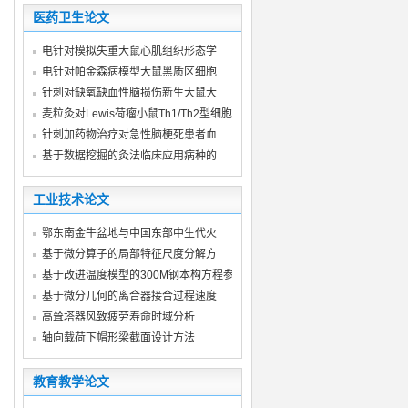
医药卫生论文
电针对模拟失重大鼠心肌组织形态学
电针对帕金森病模型大鼠黑质区细胞
针刺对缺氧缺血性脑损伤新生大鼠大
麦粒灸对Lewis荷瘤小鼠Th1/Th2型细胞因
针刺加药物治疗对急性脑梗死患者血
基于数据挖掘的灸法临床应用病种的
工业技术论文
鄂东南金牛盆地与中国东部中生代火
基于微分算子的局部特征尺度分解方
基于改进温度模型的300M钢本构方程参
基于微分几何的离合器接合过程速度
高耸塔器风致疲劳寿命时域分析
轴向载荷下帽形梁截面设计方法
教育教学论文