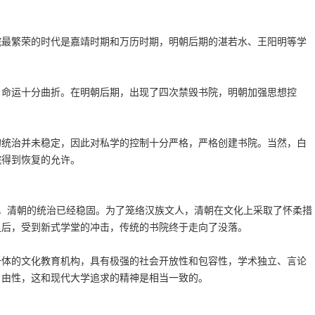
院最繁荣的时代是嘉靖时期和万历时期，明朝后期的湛若水、王阳明等学
，命运十分曲折。在明朝后期，出现了四次禁毁书院，明朝加强思想控
的统治并未稳定，因此对私学的控制十分严格，严格创建书院。当然，白
院得到恢复的允许。
年），清朝的统治已经稳固。为了笼络汉族文人，清朝在文化上采取了怀柔措
之后，受到新式学堂的冲击，传统的书院终于走向了没落。
一体的文化教育机构，具有极强的社会开放性和包容性，学术独立、言论
自由性，这和现代大学追求的精神是相当一致的。