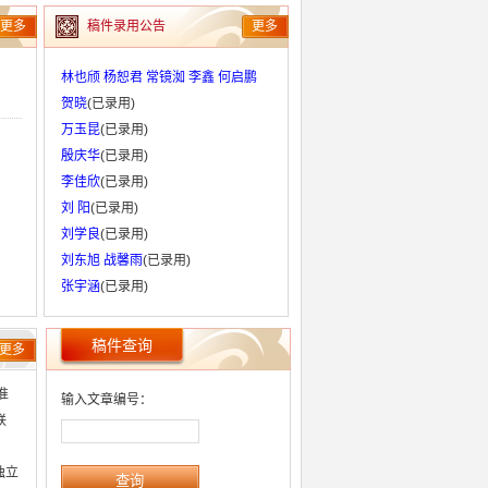
更多
稿件录用公告
更多
林也颀 杨恕君 常镜洳 李鑫 何启鹏
贺晓
(已录用)
万玉昆
(已录用)
殷庆华
(已录用)
李佳欣
(已录用)
刘 阳
(已录用)
刘学良
(已录用)
刘东旭 战馨雨
(已录用)
张宇涵
(已录用)
稿件查询
更多
准
输入文章编号：
联
独立