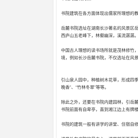
书院建筑在各方面体现出儒家所理想的
岳麓书院选址在湖南长沙著名的风景区
西庐山五老峰下，林壑幽深，溪流潺潺
中国古人理想的读书场所就是茂林修竹
境，例如长沙岳麓书院，不仅选址在风
引山泉人园中，种植树木花草，形成四季奇
晚香”、“竹林冬翠”等等。
除此之外，还要在书院内建园林，引岳麓
书院前面有自卑亭，直到湘江边上有牌
书院的建筑一般有讲学的讲堂、住宿自