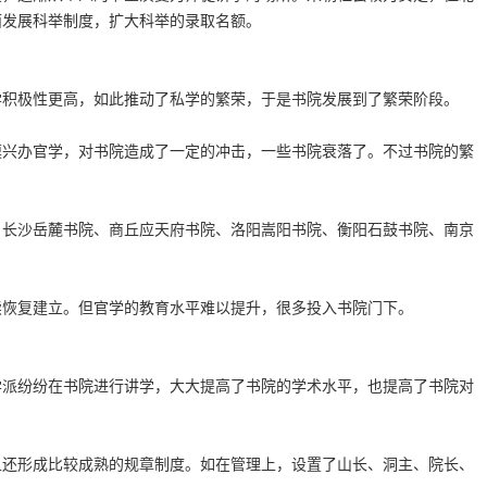
面发展科举制度，扩大科举的录取名额。
学积极性更高，如此推动了私学的繁荣，于是书院发展到了繁荣阶段。
模兴办官学，对书院造成了一定的冲击，一些书院衰落了。不过书院的繁
、长沙岳麓书院、商丘应天府书院、洛阳嵩阳书院、衡阳石鼓书院、南京
续恢复建立。但官学的教育水平难以提升，很多投入书院门下。
学派纷纷在书院进行讲学，大大提高了书院的学术水平，也提高了书院对
且还形成比较成熟的规章制度。如在管理上，设置了山长、洞主、院长、