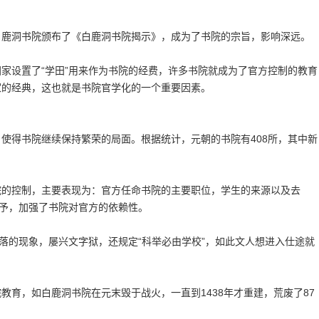
白鹿洞书院颁布了《白鹿洞书院揭示》，成为了书院的宗旨，影响深远。
家设置了“学田”用来作为书院的经费，许多书院就成为了官方控制的教育
家的经典，这也就是书院官学化的一个重要因素。
使得书院继续保持繁荣的局面。根据统计，元朝的书院有408所，其中新
院的控制，主要表现为：官方任命书院的主要职位，学生的来源以及去
授予，加强了书院对官方的依赖性。
衰落的现象，屡兴文字狱，还规定“科举必由学校”，如此文人想进入仕途就
教育，如白鹿洞书院在元末毁于战火，一直到1438年才重建，荒废了87