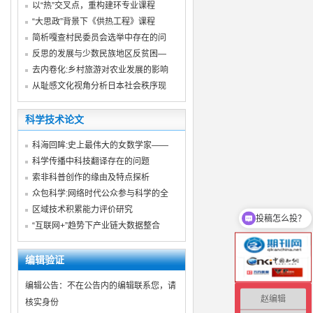
以“热”交叉点，重构建环专业课程
“大思政”背景下《供热工程》课程
简析嘎查村民委员会选举中存在的问
反思的发展与少数民族地区反贫困—
去内卷化:乡村旅游对农业发展的影响
从耻感文化视角分析日本社会秩序现
科学技术论文
科海回眸:史上最伟大的女数学家——
科学传播中科技翻译存在的问题
索非科普创作的缘由及特点探析
众包科学:网络时代公众参与科学的全
投稿怎么投？
区域技术积累能力评价研究
你们是怎么收费的呢
“互联网+”趋势下产业链大数据整合
编辑验证
编辑公告：不在公告内的编辑联系您，请
赵编辑
核实身份