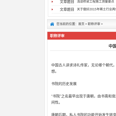
文章题目
浅谈桥梁工程施工测量要点
文章题目
关于做好2015年稀土行业
您当前的位置：
首页
>
职称评审
>
职称评审
中
中国古人讲求诗礼传家，无论哪个朝代
想。
书院的历史发展
“书院”之名最早出现于唐朝，由书斋和
间性。
唐朝后期，私人书院的功能开始发生转