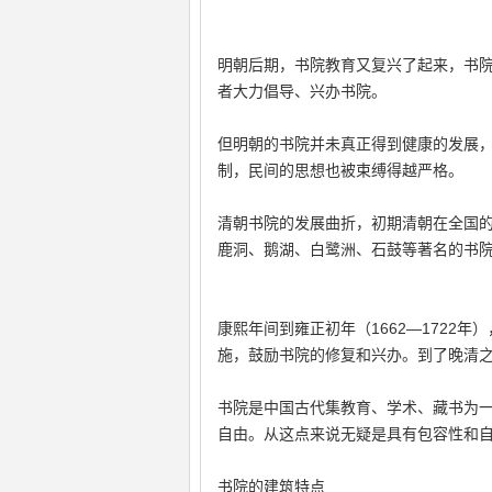
明朝后期，书院教育又复兴了起来，书
者大力倡导、兴办书院。
但明朝的书院并未真正得到健康的发展
制，民间的思想也被束缚得越严格。
清朝书院的发展曲折，初期清朝在全国
鹿洞、鹅湖、白鹭洲、石鼓等著名的书
康熙年间到雍正初年（1662—1722
施，鼓励书院的修复和兴办。到了晚清
书院是中国古代集教育、学术、藏书为
自由。从这点来说无疑是具有包容性和
书院的建筑特点