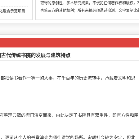
取得的原创性、学术研究成果，不侵犯任何著作权和版权，
害第三方的其他权利；所有来稿必须通过检测，文字复制比
两化融合示范项目
低于用稿标准，引
国古代传统书院的发展与建筑特点
，都把读书看作一等一的大事，在千百年的历史流转中，承载着文明和思
官府整理典籍的衙门演变而来，由此决定了书院具有双重性，即官方性和民
变，逐渐从个人的书堂演变为师徒讲学的场所。宋朝社会较为安定，但北