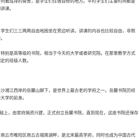
排列着成排的斋舍，是学生们住宿自修的地方。平时学生们主要时间都是
们讲课。
，学生们三三两两自由地困坐在旁边听讲。讲课的内谷也比较自由，非照
辩。
，特别是高等级的书院，相当于今天的大学或者研究院。在那里教学方式
固定的班级人数。
长沙湘江西岸的岳麓山脚下，是世界上最古老的学府之一。岳麓书院历经
南大学的前身。
基础上，由官府捐资兴建，正式创立岳麓书院，直到现在，这座书院还保存
省商丘市睢阳区商丘古城南湖畔，是北宋最高学府，同时也成为中国古代