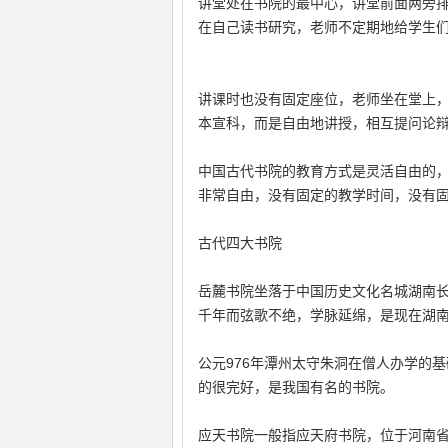
讲堂处在书院的最中心，讲堂前面两旁
在自己读书研究，老师不定期地给学生
讲课时也没有固定座位，老师坐在堂上
本宣科，而是自由地讲授，相互提问论
中国古代书院的教育方式是灵活自由的
非常自由，没有固定的教学时间，没有
古代四大书院
岳麓书院坐落于中国历史文化名城湖南
千年而弦歌不绝，学脉延绵，是现在湖
公元976年潭州太守朱洞在僧人办学的
的很完好，是我国有名的书院。
应天书院一般指应天府书院，位于河南