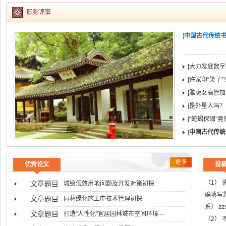
职称评审
[
中国古代传统书院
[大力发展数字
[许家印“笑了
[雅虎女高管加盟
[是外星人吗？
[“蛇蝎保姆”
[
中国古代传统
更多
优秀论文
投
（1）
文章题目
城镇低效用地问题及开发对策初探
确填写
文章题目
园林绿化施工中技术管理初探
系） z
文章题目
打造“人性化”宜居园林城市空间环境―
（2）