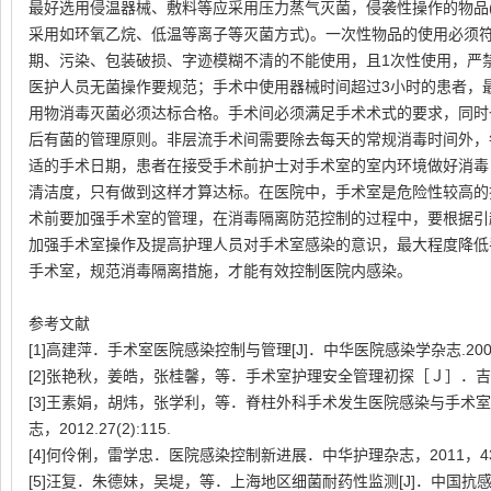
最好选用侵温器械、敷料等应采用压力蒸气灭菌，侵袭性操作的物品
采用如环氧乙烷、低温等离子等灭菌方式)。一次性物品的使用必须
期、污染、包装破损、字迹模糊不清的不能使用，且1次性使用，严
医护人员无菌操作要规范；手术中使用器械时间超过3小时的患者，
用物消毒灭菌必须达标合格。手术间必须满足手术术式的要求，同时
后有菌的管理原则。非层流手术间需要除去每天的常规消毒时间外，
适的手术日期，患者在接受手术前护士对手术室的室内环境做好消毒
清洁度，只有做到这样才算达标。在医院中，手术室是危险性较高的
术前要加强手术室的管理，在消毒隔离防范控制的过程中，要根据引
加强手术室操作及提高护理人员对手术室感染的意识，最大程度降低
手术室，规范消毒隔离措施，才能有效控制医院内感染。
参考文献
[1]高建萍．手术室医院感染控制与管理[J]．中华医院感染学杂志.2009.1
[2]张艳秋，姜皓，张桂馨，等．手术室护理安全管理初探［Ｊ］．吉林医学，2
[3]王素娟，胡炜，张学利，等．脊柱外科手术发生医院感染与手术
志，2012.27(2):115.
[4]何伶俐，雷学忠．医院感染控制新进展．中华护理杂志，2011，43(3
[5]汪复．朱德妹，吴堤，等．上海地区细菌耐药性监测[J]．中国抗感染