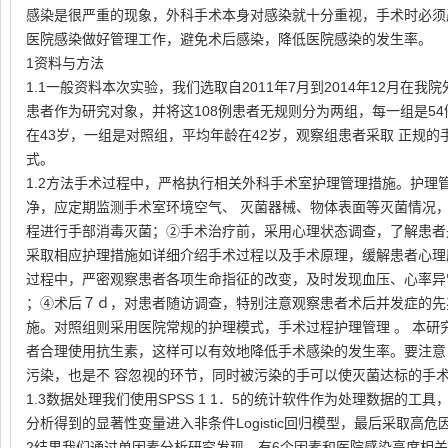
感染是很严重的现象，外科手术本身对感染就十分重视，手术时必须
医院感染做好管理工作，避免术后感染，降低医院感染的发生率。
1资料与方法
1.1一般资料本次实验，我们选取自2011年7月到2014年12月在
患者作为研究对象，并将这108例患者无规则分为两组，每一组是5
在43岁，一组是对照组，平均年龄在42岁，观察组患者采取 正规
式。
1.2方法手术过程中，严格执行相关外科手术室护理管理措施。护理
净，应定期监测手术室环境空气、 灭菌器械、物体表面等灭菌情况
程进行手部消毒灭菌；②手术治疗前，采用心理状态调查，了解患者
采取相应护理措施如详细介绍手术过程以及手术原理，缓解患者心理
过程中，严密观察患者各项生命指征的改变，及时发现血压、心率异
；④术后７ｄ，对患者随访调查，特别注意观察患者术后并发症的先
施。对照组则采用医院常规的护理模式，手术过程护理管理 。 本研
者合理使用抗生素，这样可以有效地降低手术感染的发生率。要注意
污染，也是不 容忽视的环节，同时被污染的手可以使灭菌达标的手
1.3数据处理我们使用SPSS 1 1．5的统计软件作为处理数据的工
分析得到的显著性变量进入非条件Logistic回归模型，最后采取高
2结果我们通过单因素分析研究发现，有6个因素和医院感染高度相关