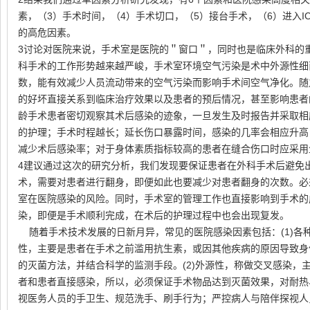
素，（3）手术时间，（4）手术切口，（5）接台手术，（6）进入I
的高危因素。
3讨论对医院来说，手术室是医院的＂窗口＂，同时也是临床外科的
科手术的工作形势越来越严峻，手术室环境空气污染是术中外源性细
数，能有效减少人员流动带来的空气污染而影响手术间空气净化。随
的好坏直接关系到临床治疗效果以及患者的预后情况，甚至影响患者
龄手术患者密切观察其术后感染的迹象，一旦发生及时报告并采取相
的护理；手术时程越长；延长伤口暴露时间，感染的几率会相应升高
减少术后感染率；对于身体素质指标较高的患者在缝合伤口时应采用
4建议通过这次的研究分析，我们发现要保证患者在外科手术后避免
术，需要对患者进行翻身，即便如此也要减少对患者翻身的次数。必
室在医院感染的风险。同时，手术室的管理工作也直接影响到手术的
染，即便是手术顺利完成，在术后的护理过程中也会出现复发。
随着手术技术发展的日新月异，常见的医院感染因素包括：(1)各
性，主要是患者在手术之前滥用抗生素，或因其他疾病的原因导致身
的灭菌方法，并结合科学的监测手段。(2)外源性，称做交叉感染，
者和患者直接感染，所以，必须保证手术物品达到灭菌效果，对耐热
视医务人员的手卫生、规范洗手、刷手行为；严控病人与陪伴探视人员