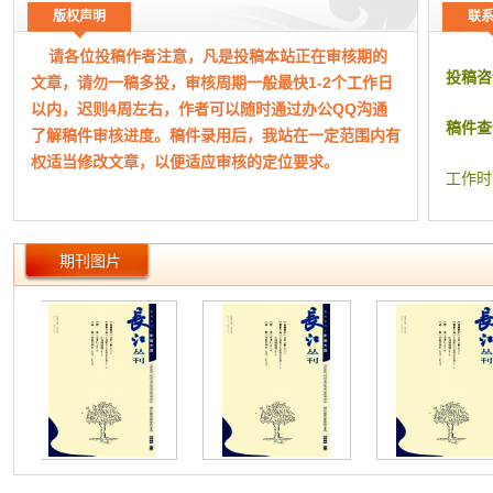
14 预约
版权声明
联
15 停
请各位投稿作者注意，凡是投稿本站正在审核期的
16 又见
投稿咨
文章，请勿一稿多投，审核周期一般最快1-2个工作日
17 说任
以内，迟则4周左右，作者可以随时通过办公QQ沟通
18 家在
稿件查
了解稿件审核进度。稿件录用后，我站在一定范围内有
19 水沸
权适当修改文章，以便适应审核的定位要求。
20 汉口
工作时
期刊图片