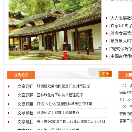
[
中国古代传统书院
[大力发展数
[许家印“笑
[雅虎女高管加
[是外星人吗
[“蛇蝎保姆
[
中国古代传
更多
优秀论文
投
（1）
文章题目
城镇低效用地问题及开发对策初探
确填写
文章题目
园林绿化施工中技术管理初探
系） zz
文章题目
打造“人性化”宜居园林城市空间环境―
（2）
文章题目
浅谈桥梁工程施工测量要点
取得的
害第三
文章题目
关于做好2015年稀土行业两化融合示范项目
低于用
文章题目
论公路工程中隧道施工技术