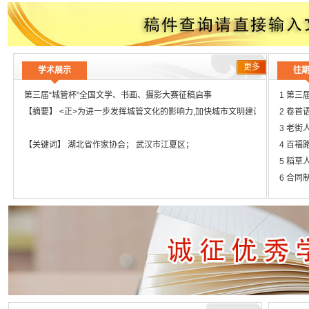
文章题目
投标压价的分析及其对策
文章题目
普通外科手术患者医院感染与手术室护理
更多
学术展示
往
第三届“城管杯”全国文学、书画、摄影大赛征稿启事
1 第三
【摘要】 <正>为进一步发挥城管文化的影响力,加快城市文明建设的进程,
2 卷首语
3 老街人
【关键词】 湖北省作家协会； 武汉市江夏区；
4 百福
5 稻草人
6 合同制
7 归去来
8 王贵与
9 七里湖
10 南非
11 篓
12 “挑
13 越度